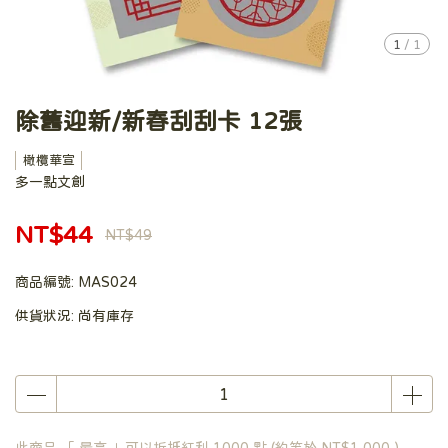
1
/
1
除舊迎新/新春刮刮卡 12張
橄欖華宣
多一點文創
NT$44
NT$49
商品編號:
MAS024
供貨狀況:
尚有庫存