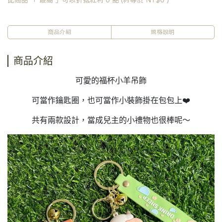
此商品 「 最高 」可以折抵紅利
0
點 (約等於
NT$0
)
商品介紹
規格說明
商品介紹
可愛的福杯小羊吊飾
可當作鑰匙圈，也可當作小裝飾掛在包包上❤️
共有兩款設計，當成兒主的小禮物也很棒呢～