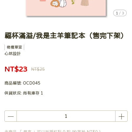
1
/
3
福杯滿溢/我是主羊筆記本（售完下架）
橄欖華宣
心然設計
NT$23
NT$25
商品編號:
OCD045
供貨狀況:
尚有庫存 1