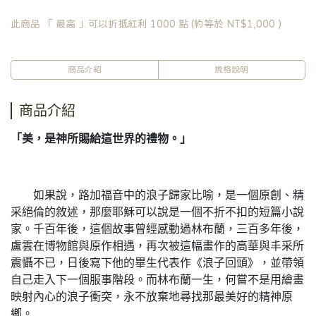
此商品 「 最高 」可以折抵紅利
1000
點 (約等於
NT$1,000
)
商品介紹
規格說明
商品介紹
「美，是神所賜給這世界的禮物。」
如果說，路加福音中的浪子歸家比喻，是一個原創、精
采絕倫的敘述，那麼耶穌可以說是一個不折不扣的短篇小說
家。千百年後，這個故事曾經感動過林布蘭，三百多年後，
盧雲在博物館與原作相遇，再次被這幅畫作的高華與丰采所
震懾不已，日後寫下他的畢生代表作《浪子回頭》，並帶領
自己走入下一個服事階段。而林布蘭一生，何嘗不是用繪畫
映射內心的浪子衝突，永不放棄地尋找那最美好的精神原
鄉。