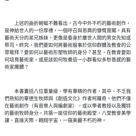
上述的曲折蜿蜒不難看出，古今中外不朽的藝術創作，
是神給世人的一份厚禮，一個呼召與恩典的慷慨賞賜。具有
藝術天分的弟兄姊妹，更像是委身於塵世人間的男女先知或
祭司。終究，我們要如何將藝術服事於信仰群體及教會的公
眾敬拜？要如何以藝術形塑牧師的身分？甚至，在教會要如
何培育藝術家，或是該如何牧養這一小群看似多愁善感的藝
術家團體？
本書囊括八位重量級、學有專精的作者，其中，不乏我
們熟知的畢德生牧師與《創造文化》作者柯羅奇。他們不僅
在藝術創作（有音樂人與編劇家），或以學者教授以及獨特
的藝術牧師身分，共築一座信仰的藝術殿堂，八堂教會美學
課，直達天際，翱翔宇宙，一窺美麗不朽的神。