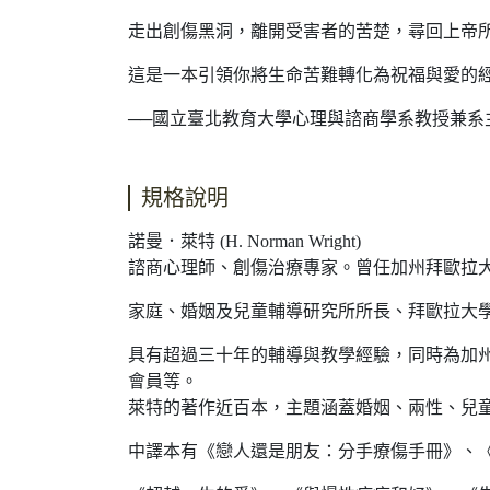
走出創傷黑洞，離開受害者的苦楚，尋回上帝
這是一本引領你將生命苦難轉化為祝福與愛的
──國立臺北教育大學心理與諮商學系教授兼系
規格說明
諾曼．萊特 (H. Norman Wright)
諮商心理師、創傷治療專家。曾任加州拜歐拉大學（Biol
家庭、婚姻及兒童輔導研究所所長、拜歐拉大學塔爾伯特神
具有超過三十年的輔導與教學經驗，同時為加
會員等。
萊特的著作近百本，主題涵蓋婚姻、兩性、兒
中譯本有《戀人還是朋友：分手療傷手冊》、