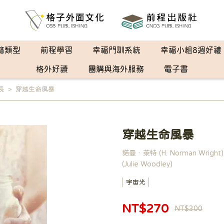
籍類型
前程學習
幸福門訓系統
幸福小組8週好禮
格外好讀
團購與海外服務
電子書
長
穿越生命風暴
穿越生命風暴
諾曼‧萊特 (H. Norman Wrig
(Julie Woodley)
宇宙光
NT$270
NT$300