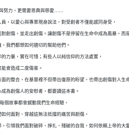
與努力，更需要恩典與慈愛……
人員，以愛心與專業現身說法，對受創者不僅能感同身受，
面對創傷，並走出創傷。讓創傷不是停留在生命中成為風暴，而
機，我們都想如何適切的幫助他們。
仰的力量，實在可惜；有些人以純信仰的方法處置，
可能會造成二度傷害。
方面的整合，在基督裡不但帶出復原的盼望，也帶出創傷對人生
心成為創傷人的安慰者，都要讀這本書。
的每個故事都會撼動我們生命經驗，
們如何面對、穿越這無法抵擋的痛苦與創傷，
師，引領我們面對破碎、掙扎、殘破的自我，如何依賴上帝的大