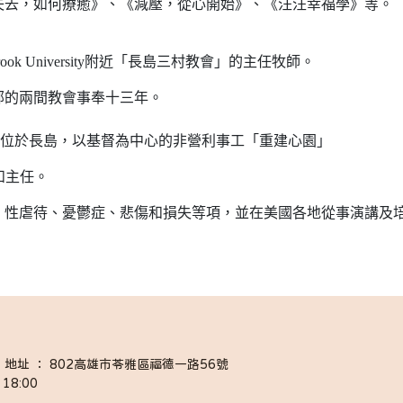
失去，如何療癒》、《減壓，從心開始》、《汪汪幸福學》等。
ny Brook University附近「長島三村教會」的主任牧師。
北部的兩間教會事奉十三年。
導學碩士。是位於長島，以基督為中心的非營利事工「重建心園」
創辦人和主任。
、性虐待、憂鬱症、悲傷和損失等項，並在美國各地從事演講及
058 │ 地址 ： 802高雄市苓雅區福德一路56號
18:00 