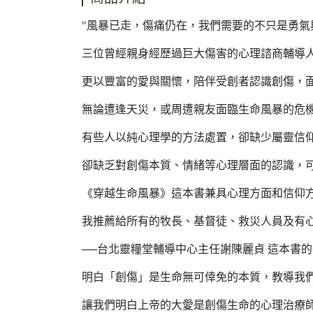
"風暴已走，傷痛仍在，我們需要的不只是勇氣
三位曾經親身經歷過巨大傷害的心理諮商輔導
更以豐富的愛與關懷，陪伴受創者認識創傷，
無論遭逢天災，或周遭親友面臨生命風暴的危
有些人以純心理學的方法處置，卻缺少屬靈信
卻缺乏對創傷本質、情緒等心理層面的認識，
《穿越生命風暴》這本書兼具心理方面和信仰
我推薦給所有的牧長、基督徒、救災人員及有
──台北靈糧堂輔導中心主任謝陳麗貞 這本書
明白「創傷」是生命無可倖免的本質，教導我
讓我們明白上帝的大愛是創傷生命的心理治療