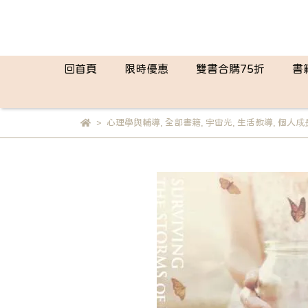
回首頁
限時優惠
雙書合購75折
書
心理學與輔導
,
全部書籍
,
宇宙光
,
生活教導
,
個人成