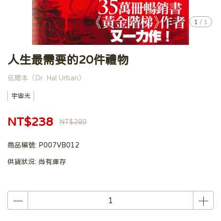
1
/
1
人生最需要的20件禮物
伍爾本（Dr. Hal Urban）
宇宙光
NT$238
NT$280
商品編號:
P007VB012
供貨狀況:
尚有庫存