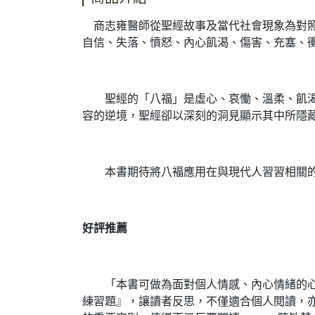
商志雍醫師從聖經故事及當代社會現象為對照
自信、失落、憤怒、內心飢渴、傷害、充塞、
聖經的「八福」是虛心、哀慟、溫柔、飢渴慕
容的逆境，聖經卻以深刻的洞見顯示其中所隱
本書期待將八褔應用在與現代人習習相關的
好評推薦
「本書可做為面對個人情感、內心情緒的心靈
練習題』，讓讀者反思，不僅適合個人閱讀，