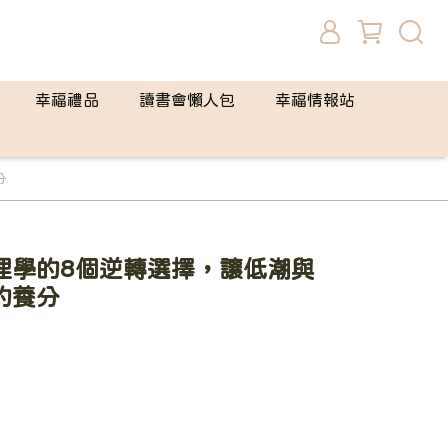
幸福禮品
讀書會懶人包
幸福情報站
分
理學的8個逆轉選擇，讓低潮與
的養分