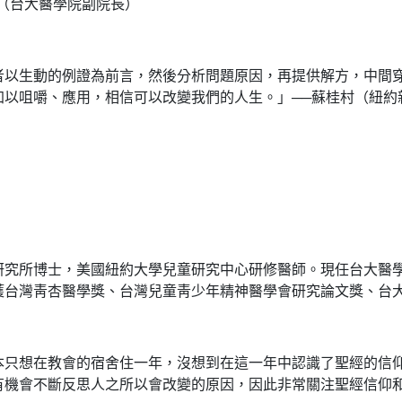
（台大醫學院副院長）
生動的例證為前言，然後分析問題原因，再提供解方，中間穿
加以咀嚼、應用，相信可以改變我們的人生。」──蘇桂村（紐約
所博士，美國紐約大學兒童研究中心研修醫師。現任台大醫學
獲台灣靑杏醫學獎、台灣兒童靑少年精神醫學會研究論文獎、台
想在教會的宿舍住一年，沒想到在這一年中認識了聖經的信仰
有機會不斷反思人之所以會改變的原因，因此非常關注聖經信仰