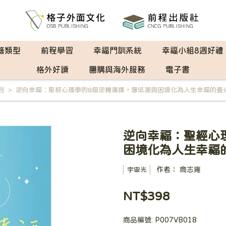
籍類型
前程學習
幸福門訓系統
幸福小組8週好禮
格外好讀
團購與海外服務
電子書
到
逆向幸福：聖經心理學的8個逆轉選擇，讓低潮與困境化為人生幸福的養
逆向幸福：聖經心
困境化為人生幸福
作者： 商志雍
宇宙光
NT$398
商品編號:
P007VB018