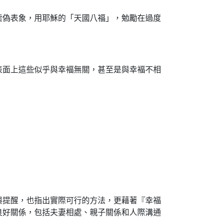
虛偽表象，用耶穌的「天國八福」，勉勵在過度
面上這些似乎與幸褔無關，甚至是與幸褔不相
提醒，也指出實際可行的方法，更藉著『幸福
良好關係，包括夫妻相處、親子關係和人際溝通