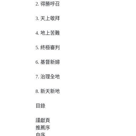
2. 得勝呼召
3. 天上敬拜
4. 地上苦難
5. 終極審判
6. 基督新婦
7. 治理全地
8. 新天新地
目錄
謹獻頁
推薦序
自序