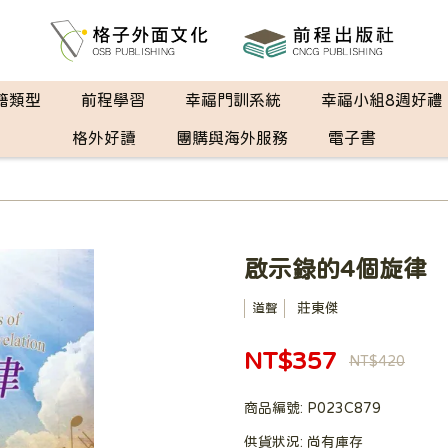
籍類型
前程學習
幸福門訓系統
幸福小組8週好禮
格外好讀
團購與海外服務
電子書
啟示錄的4個旋律
莊東傑
道聲
NT$357
NT$420
商品編號:
P023C879
供貨狀況:
尚有庫存