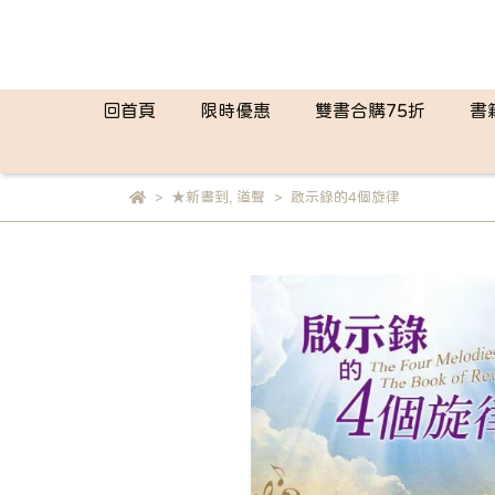
回首頁
限時優惠
雙書合購75折
書
★新書到
,
道聲
啟示錄的4個旋律