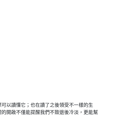
際可以讀懂它；也在讀了之後領受不一樣的生
理的開啟不僅能提醒我們不致退後冷淡，更能幫
。