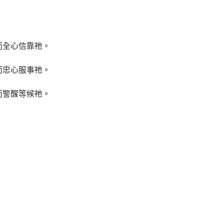
而全心信靠祂。
而忠心服事祂。
而警醒等候祂。