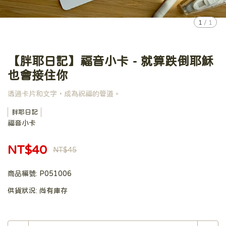
1
/
1
【胖耶日記】福音小卡 - 就算跌倒耶穌
也會接住你
透過卡片和文字，成為祝福的管道。
胖耶日記
福音小卡
NT$40
NT$45
商品編號:
P051006
供貨狀況:
尚有庫存