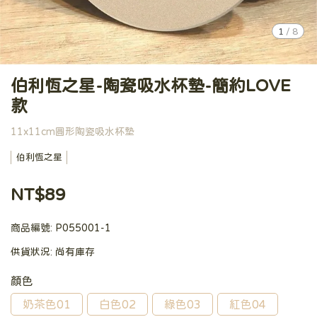
1
/
8
伯利恆之星-陶瓷吸水杯墊-簡約LOVE
款
11x11cm圓形陶瓷吸水杯墊
伯利恆之星
NT$89
商品編號:
P055001-1
供貨狀況:
尚有庫存
顏色
奶茶色01
白色02
綠色03
紅色04