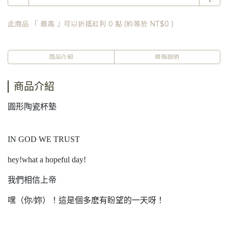
此商品 「 最高 」可以折抵紅利
0
點 (約等於
NT$0
)
商品介紹
規格說明
商品介紹
圓形陶瓷杯墊
IN GOD WE TRUST
hey!what a hopeful day!
我們相信上帝
嘿（你/妳）！這是個多麽有盼望的一天呀！