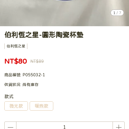
1
/
7
伯利恆之星-圓形陶瓷杯墊
伯利恆之星
NT$80
NT$89
商品編號:
P055032-1
供貨狀況:
尚有庫存
款式
微光款
暖煦款