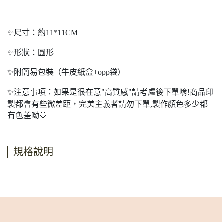
✨尺寸：約11*11CM
✨形狀：圓形
✨附簡易包裝（牛皮紙盒+opp袋）
✨注意事項：如果是很在意"高質感"請考慮後下單唷!商品印
製都會有些微差距，完美主義者請勿下單,製作顏色多少都
有色差呦🤍
規格說明