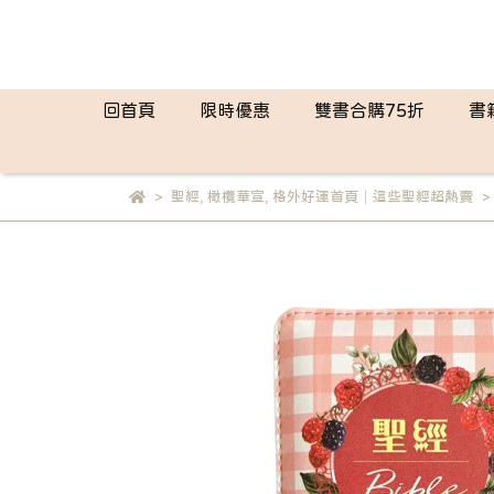
回首頁
限時優惠
雙書合購75折
書
聖經
,
橄欖華宣
,
格外好運首頁│這些聖經超熱賣