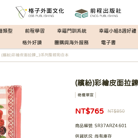
籍類型
前程學習
幸福門訓系統
幸福小組8週好禮
格外好讀
團購與海外服務
電子書
(繽紛)彩繪皮面拉鍊_3系列聖經和合本
(繽紛)彩繪皮面拉
橄欖華宣
NT$765
NT$850
商品編號:
SR37ARZ4.601
供貨狀況:
尚有庫存