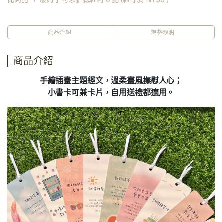
此商品 「 最高 」可以折抵紅利
0
點 (約等於
NT$0
)
商品介紹
規格說明
商品介紹
手繪插畫主題經文，溫柔畫風撫慰人心；
小書卡可兼卡片，自用送禮都適用。