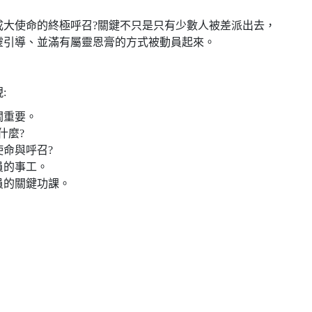
成大使命的終極呼召
?
關鍵不只是只有少數人被差派出去
，
靈引導
、
並滿有屬靈恩膏的方式被動員起來
。
:
關重要
。
什麼?
命與呼召?
員的事工
。
員的關鍵功課。