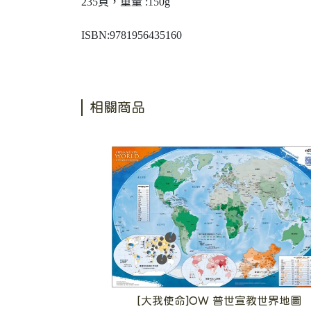
235頁，重量 :150g
ISBN:9781956435160
相關商品
[大我使命]OW 普世宣教世界地圖