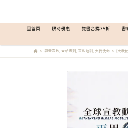
回首頁
限時優惠
雙書合購75折
書
福音宣教
,
★新書到
,
宣教培訓
,
大我使命
[大我