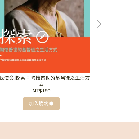
[大我
大我使命]探索：胸懷普世的基督徒之生活方
式
NT$180
加入購物車