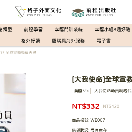
籍類型
前程學習
幸福門訓系統
幸福小組8週好禮
格外好讀
團購與海外服務
電子書
使命]全球宣教動員再思
[大我使命]全球宣
大我使命動員網絡代
美國 Via
NT$332
NT$420
商品編號:
WE007
供貨狀況:
尚有庫存