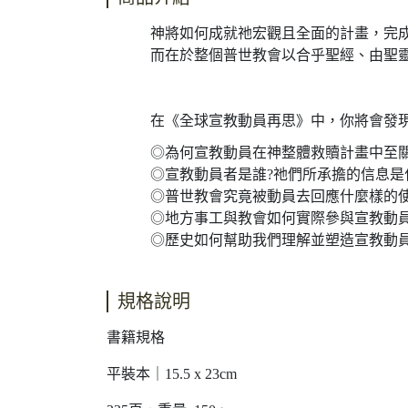
神將如何成就祂宏觀且全面的計畫
，
完
而在於整個普世教會以合乎聖經、由聖
在《全球宣教動員再思》中
，你將會發現
◎為何宣教動員在神整體救贖計畫中至
◎宣教動員者是誰?祂們所承擔的信息是
◎普世教會究竟被動員去回應什麼樣的使
◎地方事工與教會如何實際參與宣教動
◎歷史如何幫助我們理解並塑造宣教動
規格說明
書籍規格
平裝本｜15.5 x 23cm