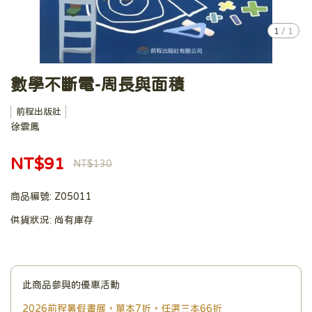
1
/
1
數學不斷電-周長與面積
前程出版社
徐雲鳳
NT$91
NT$130
商品編號:
Z05011
供貨狀況:
尚有庫存
此商品參與的優惠活動
2026前程暑假書展，單本7折，任選三本66折