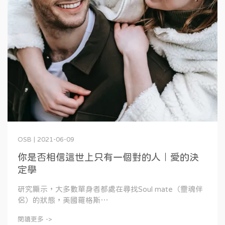
OSB | 2021-06-09
你是否相信這世上只有一個對的人｜愛的決
定學
研究顯示，大多數單身者都處在尋找Soul mate（靈魂伴
侶）的狀態，美國羅格斯⋯
閱讀更多 ->