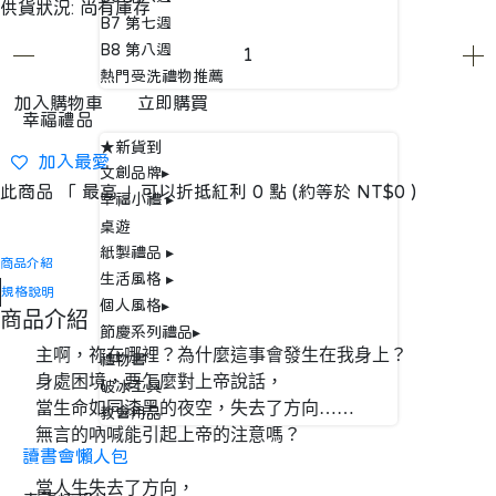
供貨狀況:
尚有庫存
B7 第七週
B8 第八週
熱門受洗禮物推薦
加入購物車
立即購買
幸福禮品
★新貨到
加入最愛
文創品牌▸
此商品 「 最高 」可以折抵紅利
0
點 (約等於
NT$0
)
幸福小禮 ▸
桌遊
紙製禮品 ▸
商品介紹
生活風格 ▸
規格說明
個人風格▸
商品介紹
節慶系列禮品▸
主啊，祢在哪裡？為什麼這事會發生在我身上？
禮物書
身處困境，要怎麼對上帝說話，
破冰工具
當生命如同漆黑的夜空，失去了方向……
教會用品
無言的吶喊能引起上帝的注意嗎？
讀書會懶人包
當人生失去了方向，