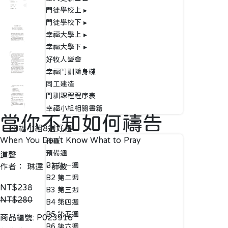
門徒學校上 ▸
門徒學校下 ▸
幸福大學上 ▸
幸福大學下 ▸
好牧人營會
幸福門訓隨身碟
同工建造
門訓課程程序表
幸福小組相關書籍
當你不知如何禱告
幸福小組8週好禮
When You Don’t Know What to Pray
佈置
預備週
道聲
B1 第一週
作者： 琳達．薛波
B2 第二週
NT$238
B3 第三週
NT$280
B4 第四週
B5 第五週
商品編號:
P023916
B6 第六週