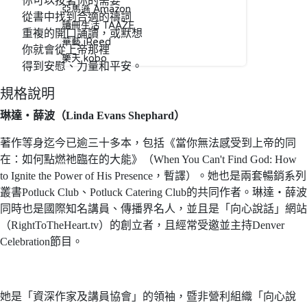
你可以按著你的需要
亞馬遜 Amazon
從書中找到合適的禱詞
讀冊生活 TAAZE
重複的開口誦讀，或默想
華藝 iReed
你就會從上帝那裡
樂天 kobo
得到安慰、力量和平安。
規格說明
琳達‧薛波（Linda Evans Shephard）
著作等身迄今已逾三十多本，包括《當你無法感受到上帝的同
在：如何點燃祂臨在的大能》（When You Can't Find God: How
to Ignite the Power of His Presence，暫譯）。她也是兩套暢銷系列
叢書Potluck Club、Potluck Catering Club的共同作者。琳達‧薛波
同時也是國際知名講員、傳播界名人，並且是「向心說話」網站
（RightToTheHeart.tv）的創立者，且經常受邀並主持Denver
Celebration節目。
她是「資深作家及講員協會」的領袖，暨非營利組織「向心說