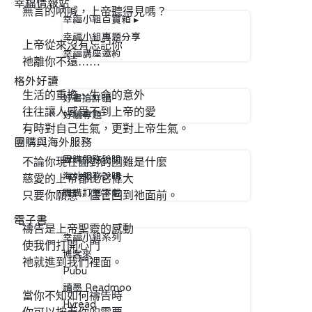
幸福情報站
無言的吶喊，上帝聽得見嗎？
幸福小組百寶箱 ▸
幸福小組專題分享
上帝從來沒有忘記你
幸福講座邀約
祂離你不遠……
格外好讀
生活的重擔、生命的意外
好書搶鮮讀
往往讓人感受不到上帝的愛
好讀專題
有時對自己生氣，更對上帝生氣。
團購與海外服務
團購服務說明
不論你現在面對的困難是什麼
海外服務說明
慈愛的上帝都比它偉大
團購訂單下載
只要你願意，儘管回到祂面前。
電子書
禱告是上帝聖靈的感動
幸福小組系列
使我們打開心門
博客來
祂就進到我們裡面。
Pubu
讀墨 Readmoo
當你不知如何禱告時
Hyread