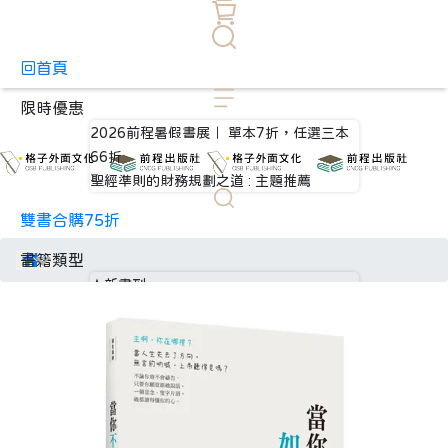
回首頁
限時優惠
2026前程暑假書展｜ 單本7折，任選三本
66折
聖經準則的財務規劃之道 : 主題推薦
雙書合購75折
書籍類型
★新書到
全部書籍
信仰生活 ▸
心靈勵志 ▸
親子教養 ▸
財經企管 ▸
社會人文 ▸