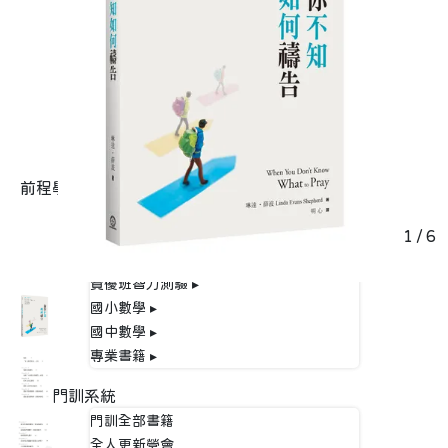
文學/藝術▸
青少年/童書 ▸
聖經 ▸
格子外面出版品
✦ 回頭書
宣教培訓
其他商品 ▸
前程學習
前程全部書籍
1
/
6
學前幼兒
國小語文 ▸
資優班智力測驗 ▸
國小數學 ▸
國中數學 ▸
專業書籍 ▸
幸福門訓系統
門訓全部書籍
全人更新營會