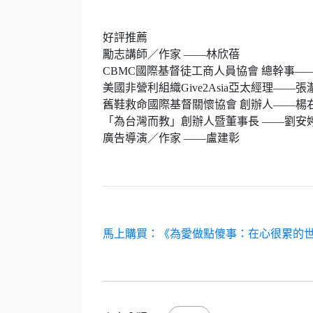
好評推薦
勵志講師／作家 ——林欣蓓
CBMC國際基督徒工商人員協會 總幹事—
美國非營利組織Give2Asia亞太經理——張
舊鞋救命國際基督關懷協會 創辦人——楊
「為台灣而教」創辦人暨董事長 ——劉安
廣告導演／作家 ——盧建彰
馬上購買：《為愛做點傻事：在心很累的