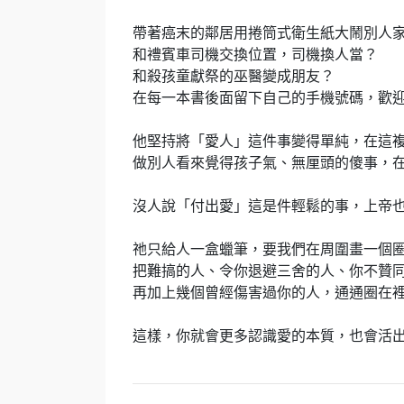
帶著癌末的鄰居用捲筒式衛生紙大鬧別人
和禮賓車司機交換位置，司機換人當？
和殺孩童獻祭的巫醫變成朋友？
在每一本書後面留下自己的手機號碼，歡
他堅持將「愛人」這件事變得單純，在這
做別人看來覺得孩子氣、無厘頭的傻事，
沒人說「付出愛」這是件輕鬆的事，上帝
祂只給人一盒蠟筆，要我們在周圍畫一個
把難搞的人、令你退避三舍的人、你不贊
再加上幾個曾經傷害過你的人，通通圈在
這樣，你就會更多認識愛的本質，也會活