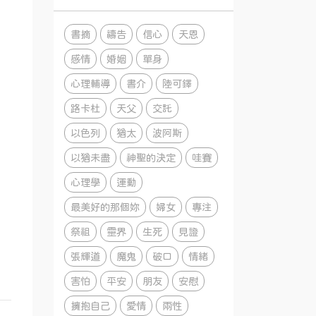
書摘
禱告
信心
天恩
感情
婚姻
單身
心理輔導
書介
陸可鐸
路卡杜
天父
交託
以色列
猶太
波阿斯
以猶未盡
神聖的決定
哇賽
心理學
運動
最美好的那個妳
婦女
專注
祭祖
靈界
生死
見證
張輝道
魔鬼
破口
情緒
害怕
平安
朋友
安慰
擁抱自己
愛情
兩性