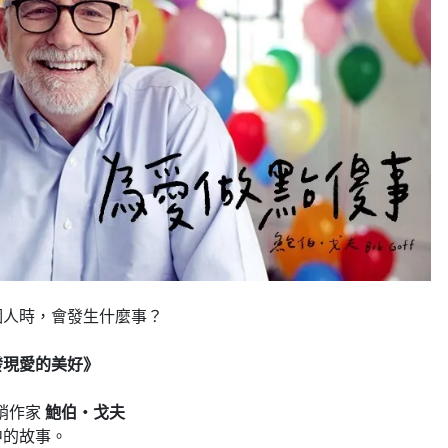
個人時，會發生什麼事？
發現愛的美好》
暢銷作家
鮑伯・戈夫
中的故事。