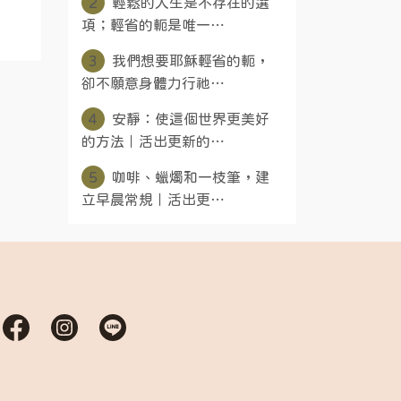
2
輕鬆的人生是不存在的選
項；輕省的軛是唯一⋯
3
我們想要耶穌輕省的軛，
卻不願意身體力行祂⋯
4
安靜：使這個世界更美好
的方法｜活出更新的⋯
5
咖啡、蠟燭和一枝筆，建
立早晨常規｜活出更⋯