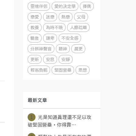
靈魂伴侶
愛的決定學
擇偶
戀愛
迷戀
熱戀
父母
教養
為時不晚
人際疏離
驕傲
謙卑
不安全感
分辨神聲音
聽神
晨更
更新
安息
安靜
輕省負軛
堅固營壘
思想
最新文章
1
光是知道真理還不足以攻
破堅固營壘，你得靠⋯