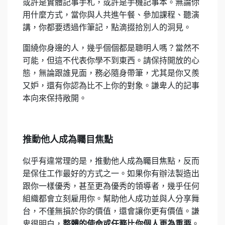
或許是實體記事手札，或許是手機記事本。無論你
用什麼方式，當你與人共進午餐、參加課程、聽演
講，你都要透過作筆記，點滴掇拾別人的洞見。
圍繞你身邊的人，幾乎個個都是聰明人嗎？當然不
可能，但這不代表你學不到東西。請保持開放的心
態，無論跟誰見面，務必隨身帶筆，尤其是你又羨
又妒，還有你認為比不上你的對象。謙卑人的記事
本向來保持敞開。
推動他人成為矚目焦點
似乎有違常理的是，推動他人成為矚目焦點，反而
是保住工作最好的方式之一。如果你有辦法製造出
跟你一樣優秀，甚至更為優秀的領導者，幾乎任何
組織都會立刻雇用你。幫助他人成功並與人分享舞
台，不僅無損於你的價值，還會讓你更有價值。謙
卑很明白，
整體的使命或任務比你個人更為重要
。