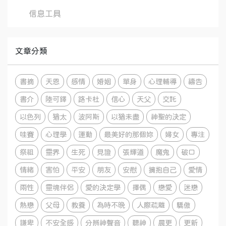
信息工具
文章分類
書摘
天恩
感情
婚姻
單身
心理輔導
禱告
書介
陸可鐸
路卡杜
信心
天父
交託
以色列
猶太
波阿斯
以猶未盡
神聖的決定
哇賽
心理學
運動
最美好的那個妳
婦女
專注
祭祖
靈界
生死
見證
張輝道
魔鬼
破口
情緒
害怕
平安
朋友
安慰
擁抱自己
愛情
兩性
靈魂伴侶
愛的決定學
擇偶
戀愛
迷戀
熱戀
父母
教養
為時不晚
人際疏離
驕傲
謙卑
不安全感
分辨神聲音
聽神
晨更
更新