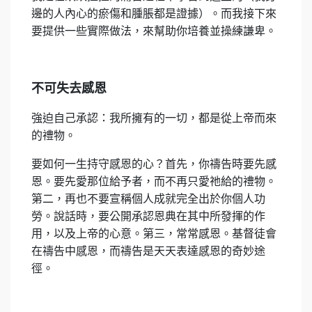
邊的人內心的瘀傷和腫脹都是證據）。而我接下來
要提供一些實際做法，來幫助你培養並操練謙卑。
不可失去感恩
強迫自己承認：我所擁有的一切，都是從上帝而來
的禮物。
要如何一生持守感恩的心？首先，你禱告時要先感
恩。要先愛那位給予者，而不再只愛祂給的禮物。
第二，再也不要宣稱個人成就完全出於你個人功
勞。說話時，要公開承認恩典在其中所發揮的作
用，以及上帝的心意。第三，常常感恩。基督徒會
在禱告中感恩，而禱告是天天表達感恩的奇妙途
徑。