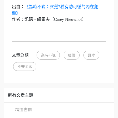
出自：
《為時不晚：察覺7種有跡可循的內在危
機》
作者：凱瑞・紐霍夫（Carey Nieuwhof）
文章分類
為時不晚
驕傲
謙卑
不安全感
所有文章主題
精選書摘