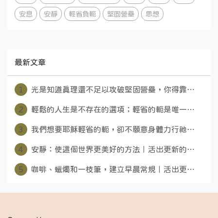
安息
安靜
輕省負軛
堅固營壘
思想
最新文章
1
光是知道真理還不足以攻破堅固營壘，你得靠⋯
2
輕鬆的人生是不存在的選項；輕省的軛是唯一⋯
3
我們想要耶穌輕省的軛，卻不願意身體力行祂⋯
4
安靜：使這個世界更美好的方法｜活出更新的⋯
5
咖啡、蠟燭和一枝筆，建立早晨常規｜活出更⋯